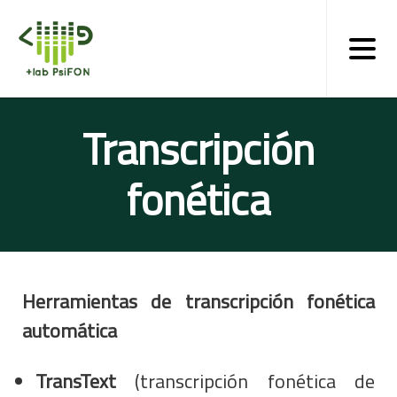
Skip
to
main
content
Transcripción
fonética
Herramientas de transcripción fonética
automática
TransText
(transcripción fonética de